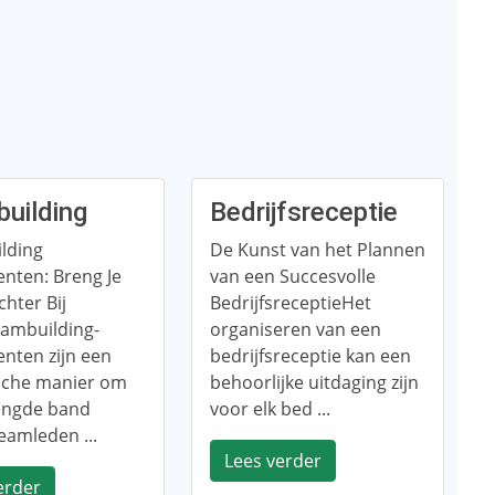
uilding
Bedrijfsreceptie
lding
De Kunst van het Plannen
nten: Breng Je
van een Succesvolle
hter Bij
BedrijfsreceptieHet
eambuilding-
organiseren van een
nten zijn een
bedrijfsreceptie kan een
ische manier om
behoorlijke uitdaging zijn
engde band
voor elk bed ...
eamleden ...
Lees verder
erder