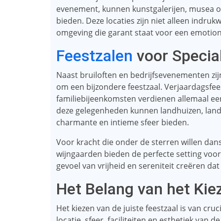
evenement, kunnen kunstgalerijen, musea of 
bieden. Deze locaties zijn niet alleen indr
omgeving die garant staat voor een emotion
Feestzalen
voor Specia
Naast bruiloften en bedrijfsevenementen zij
om een ​​bijzondere feestzaal. Verjaardagsfe
familiebijeenkomsten verdienen allemaal ee
deze gelegenheden kunnen landhuizen, lande
charmante en intieme sfeer bieden.
Voor kracht die onder de sterren willen dan
wijngaarden bieden de perfecte setting voo
gevoel van vrijheid en sereniteit creëren dat
Het Belang van het Kie
Het kiezen van de juiste feestzaal is van cr
locatie, sfeer, faciliteiten en esthetiek van 