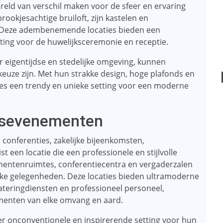
ereld van verschil maken voor de sfeer en ervaring
ookjesachtige bruiloft, zijn kastelen en
. Deze adembenemende locaties bieden een
ing voor de huwelijksceremonie en receptie.
 eigentijdse en stedelijke omgeving, kunnen
 keuze zijn. Met hun strakke design, hoge plafonds en
ies een trendy en unieke setting voor een moderne
fsevenementen
conferenties, zakelijke bijeenkomsten,
st een locatie die een professionele en stijlvolle
ementenruimtes, conferentiecentra en vergaderzalen
jke gelegenheden. Deze locaties bieden ultramoderne
 cateringdiensten en professioneel personeel,
ementen van elke omvang en aard.
er onconventionele en inspirerende setting voor hun