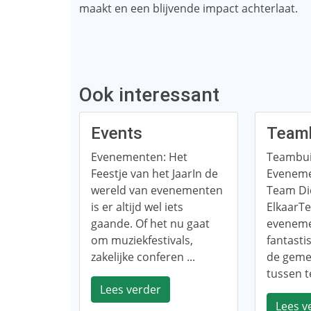
maakt en een blijvende impact achterlaat.
Ook interessant
Events
Teamb
Evenementen: Het
Teambui
Feestje van het JaarIn de
Eveneme
wereld van evenementen
Team Dic
is er altijd wel iets
ElkaarT
gaande. Of het nu gaat
eveneme
om muziekfestivals,
fantast
zakelijke conferen ...
de gem
tussen t
Lees verder
Lees v