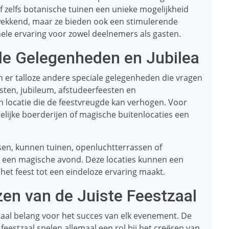
​​zelfs botanische tuinen een unieke mogelijkheid
ukwekkend, maar ze bieden ook een stimulerende
ele ervaring voor zowel deelnemers als gasten.
le Gelegenheden en Jubilea
n er talloze andere speciale gelegenheden die vragen
esten, jubileum, afstudeerfeesten en
n locatie die de feestvreugde kan verhogen. Voor
lijke boerderijen of magische buitenlocaties een
sen, kunnen tuinen, openluchtterrassen of
r een magische avond. Deze locaties kunnen een
 het feest tot een eindeloze ervaring maakt.
zen van de Juiste Feestzaal
uciaal belang voor het succes van elk evenement. De
de feestzaal spelen allemaal een rol bij het creëren van